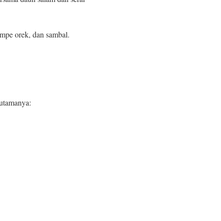
empe orek, dan sambal.
 utamanya: