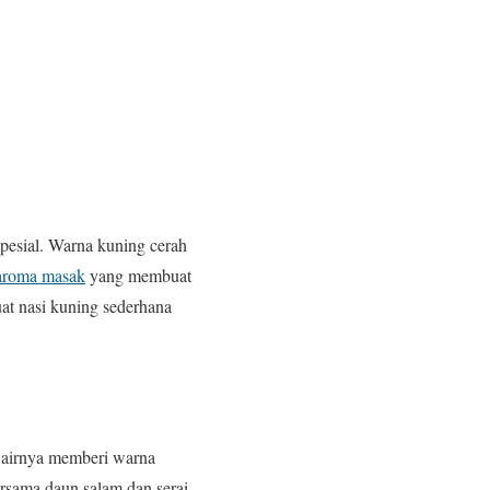
pesial. Warna kuning cerah
aroma masak
yang membuat
at nasi kuning sederhana
s airnya memberi warna
rsama daun salam dan serai