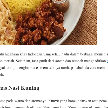
atu hidangan khas Indonesia yang selalu hadir dalam berbagai momen s
 meriah. Selain itu, rasa gurih dari santan dan rempah menghadirkan
anyak orang mengira proses memasaknya rumit, padahal ada cara membu
ah.
has Nasi Kuning
utama pada warna dan aromanya. Kunyit yang kamu haluskan atau pera
nyit juga menambah cita rasa khas yang kuat. Kamu memasak santan be