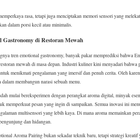
 memperkaya rasa, tetapi juga menciptakan memori sensori yang melek
ikan dalam porsi kecil atau minimalis.
l Gastronomy di Restoran Mewah
nya tren emotional gastronomy, banyak pakar memprediksi bahwa Em
restoran mewah di masa depan. Industri kuliner kini menyadari bahwa 
untuk menikmati pengalaman yang imersif dan penuh cerita. Oleh karena
ama dalam membangun narasi sebuah menu.
dah mulai bereksperimen dengan perangkat aroma digital, minyak esens
uk memperkuat pesan yang ingin di sampaikan. Semua inovasi ini me
ngalaman multisensori yang lebih kaya. Di mana aroma memainkan pera
pengunjung dan hidangan.
ional Aroma Pairing bukan sekadar teknik baru, tetapi strategi krea