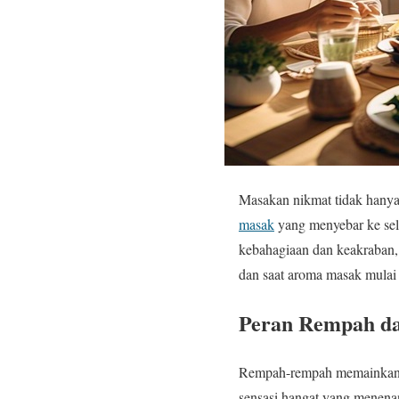
Masakan nikmat tidak hanya
masak
yang menyebar ke se
kebahagiaan dan keakraban, 
dan saat aroma masak mulai
Peran Rempah d
Rempah-rempah memainkan p
sensasi hangat yang menena