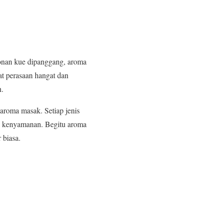
onan kue dipanggang, aroma
t perasaan hangat dan
n.
roma masak. Setiap jenis
n kenyamanan. Begitu aroma
 biasa.