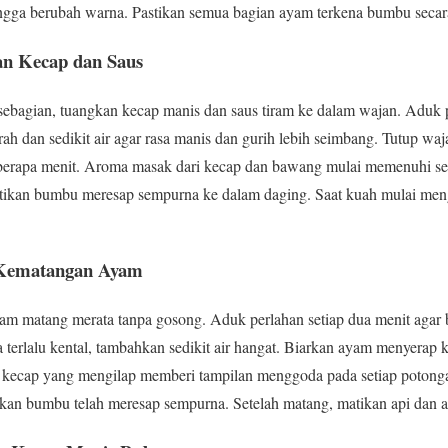
gga berubah warna. Pastikan semua bagian ayam terkena bumbu secar
n Kecap dan Saus
sebagian, tuangkan kecap manis dan saus tiram ke dalam wajan. Aduk
h dan sedikit air agar rasa manis dan gurih lebih seimbang. Tutup wa
erapa menit. Aroma masak dari kecap dan bawang mulai memenuhi sel
tikan bumbu meresap sempurna ke dalam daging. Saat kuah mulai meng
 Kematangan Ayam
am matang merata tanpa gosong. Aduk perlahan setiap dua menit agar
sa terlalu kental, tambahkan sedikit air hangat. Biarkan ayam menyera
a kecap yang mengilap memberi tampilan menggoda pada setiap poto
an bumbu telah meresap sempurna. Setelah matang, matikan api dan an