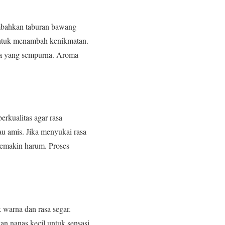
ambahkan taburan bawang
 untuk menambah kenikmatan.
sa yang sempurna. Aroma
rkualitas agar rasa
au amis. Jika menyukai rasa
semakin harum. Proses
 warna dan rasa segar.
n nanas kecil untuk sensasi