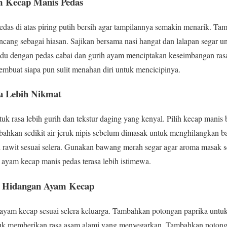
m Kecap Manis Pedas
das di atas piring putih bersih agar tampilannya semakin menarik. T
ncang sebagai hiasan. Sajikan bersama nasi hangat dan lalapan segar
adu dengan pedas cabai dan gurih ayam menciptakan keseimbangan ra
mbuat siapa pun sulit menahan diri untuk mencicipinya.
sa Lebih Nikmat
rasa lebih gurih dan tekstur daging yang kenyal. Pilih kecap manis be
ahkan sedikit air jeruk nipis sebelum dimasak untuk menghilangkan b
i rawit sesuai selera. Gunakan bawang merah segar agar aroma masak 
ayam kecap manis pedas terasa lebih istimewa.
k Hidangan Ayam Kecap
ayam kecap sesuai selera keluarga. Tambahkan potongan paprika untuk
uk memberikan rasa asam alami yang menyegarkan. Tambahkan potonga