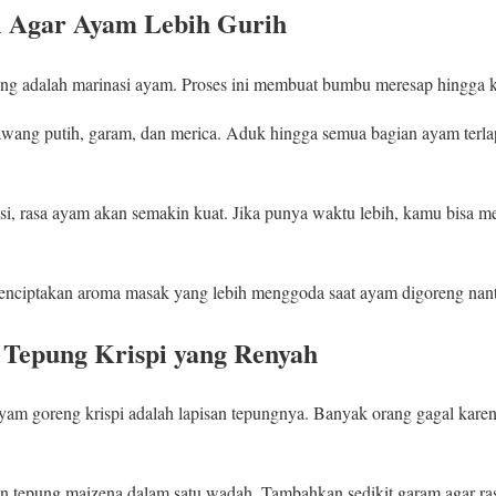
i Agar Ayam Lebih Gurih
ng adalah marinasi ayam. Proses ini membuat bumbu meresap hingga k
ng putih, garam, dan merica. Aduk hingga semua bagian ayam terlapi
si, rasa ayam akan semakin kuat. Jika punya waktu lebih, kamu bisa 
enciptakan aroma masak yang lebih menggoda saat ayam digoreng nant
Tepung Krispi yang Renyah
ayam goreng krispi adalah lapisan tepungnya. Banyak orang gagal kare
n tepung maizena dalam satu wadah. Tambahkan sedikit garam agar ras