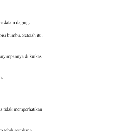
e dalam daging.
si bumbu. Setelah itu,
menyimpannya di kulkas
i.
na tidak memperhatikan
a lebih seimbang.