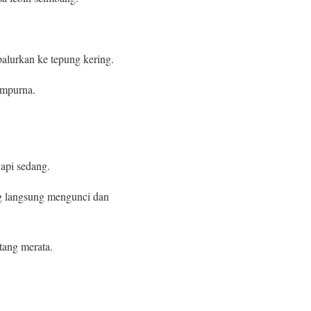
balurkan ke tepung kering.
empurna.
api sedang.
ng langsung mengunci dan
tang merata.