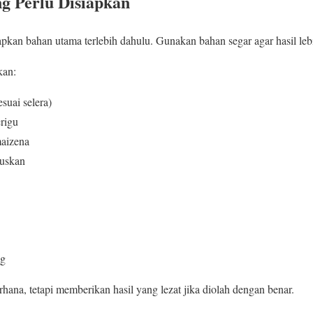
g Perlu Disiapkan
pkan bahan utama terlebih dahulu. Gunakan bahan segar agar hasil leb
kan:
suai selera)
rigu
aizena
luskan
ng
hana, tetapi memberikan hasil yang lezat jika diolah dengan benar.