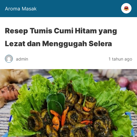
Aroma Masak
Resep Tumis Cumi Hitam yang
Lezat dan Menggugah Selera
admin
1 tahun ago