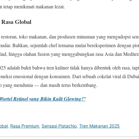
n tetap menikmati makanan lezat.
 Rasa Global
estoran, toko makanan, dan produsen minuman yang mengadopsi sensa
emudar. Bahkan, sejumlah chef ternama mulai bereksperimen dengan pi
 salad, hingga olahan fusion yang menggabungkan rasa Asia dan Mediter
025 adalah bukti bahwa tren kuliner tidak hanya dibentuk oleh rasa, tapi
 koneksi emosional dengan konsumen. Dari sebuah cokelat viral di Dubai
um yang mendunia — dan masih terus berkembang.
Wortel Retinol yang Bikin Kulit Glowing!”
obal
,
Rasa Premium
,
Sensasi Pistachio
,
Tren Makanan 2025