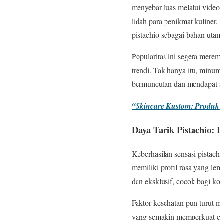
menyebar luas melalui vide
lidah para penikmat kuliner
pistachio sebagai bahan ut
Popularitas ini segera merem
trendi. Tak hanya itu, minu
bermunculan dan mendapat s
“Skincare Kustom: Produk 
Daya Tarik Pistachio: 
Keberhasilan sensasi pistachi
memiliki profil rasa yang l
dan eksklusif, cocok bagi 
Faktor kesehatan pun turut m
yang semakin memperkuat cit