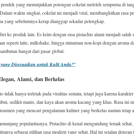
o pendek yang menunjukkan potongan cokelat meleleh sempurna di ta
. Dalam waktu singkat, cokelat ini menjadi viral, membangkitkan rasa p
ama yang sebelumnya kerap dianggap sekadar pelengkap.
bet ke produk lain. Es krim dengan rasa pistachio alami menjadi salah 
man seperti latte, milkshake, hingga minuman non-kopi dengan aroma da
ambutan hangat dari pasar global.
yang Disesuaikan untuk Kulit Anda!”
Elegan, Alami, dan Berkelas
o tidak hanya terletak pada viralitas semata, tetapi juga karena karakter
embut, sedikit manis, dan kaya akan aroma kacang yang khas. Rasa in
konsumen yang mencari pengalaman kuliner yang berkelas namun tetap a
enunjang popularitasnya. Pistachio di kenal mengandung lemak sehat, p
ranya sebagai pilihan rasa modern yang sehat. Hal ini sejalan dengan