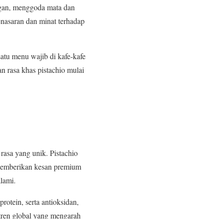
ngan, menggoda mata dan
enasaran dan minat terhadap
satu menu wajib di kafe-kafe
n rasa khas pistachio mulai
 rasa yang unik. Pistachio
i memberikan kesan premium
lami.
rotein, serta antioksidan,
 tren global yang mengarah