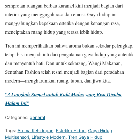
semprotan ruangan berbau karamel kini menjadi bagian dari
interior yang menggugah rasa dan emosi. Gaya hidup ini
menggabungkan kepekaan estetika dengan kenangan rasa,
menciptakan ruang hidup yang terasa lebih hidup.
Tren ini memperlihatkan bahwa aroma bukan sekadar pelengkap,
tetapi bisa menjadi inti dari pengalaman gaya hidup yang autentik
dan menyentuh hati. Dan untuk sekarang, Wangi Makanan,
Sentuhan Fashion telah resmi menjadi bagian dari peradaban
modern—mengharumkan ruang, tubuh, dan jiwa kita.
“3 Langkah Simpel untuk Kulit Mulus yang Bisa Dicoba
Malam Ini”
Categories:
general
Tags:
Aroma Kehidupan
,
Estetika Hidup
,
Gaya Hidup
Multisensori
,
Lifestyle Modern
,
Tren Gaya Hidup