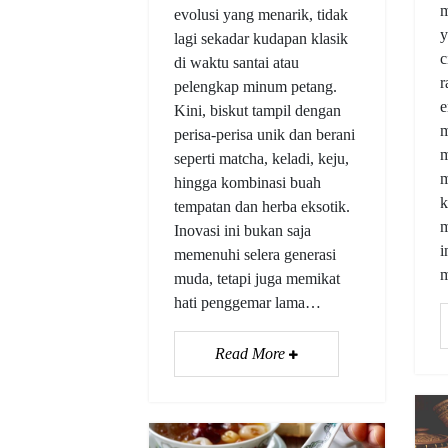
m
evolusi yang menarik, tidak
y
lagi sekadar kudapan klasik
c
di waktu santai atau
r
pelengkap minum petang.
e
Kini, biskut tampil dengan
m
perisa-perisa unik dan berani
m
seperti matcha, keladi, keju,
m
hingga kombinasi buah
k
tempatan dan herba eksotik.
m
Inovasi ini bukan saja
i
memenuhi selera generasi
muda, tetapi juga memikat
hati penggemar lama…
Read More