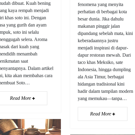
udah dibuat. Kuah bening
fenomena yang menyita
ang kaya rempah menjadi
perhatian di berbagai kota
iri khas soto ini. Dengan
besar dunia. Jika dahulu
asa yang gurih dan ayam
makanan pinggir jalan
mpuk, soto ini selalu
dipandang sebelah mata, kini
enggugah selera. Aroma
keberadaannya justru
asak dari kuah yang
menjadi inspirasi di dapur-
endidih menambah
dapur restoran mewah. Dari
enikmatan saat
taco khas Meksiko, sate
enyantapnya. Dalam artikel
Indonesia, hingga dumpling
ni, kita akan membahas cara
ala Asia Timur, berbagai
membuat Soto…
hidangan tradisional kini
hadir dalam tampilan modern
Read More
yang memukau—tanpa…
Read More