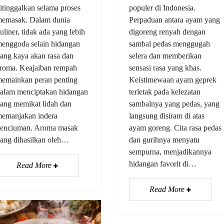
itinggalkan selama proses
populer di Indonesia.
emasak. Dalam dunia
Perpaduan antara ayam yang
uliner, tidak ada yang lebih
digoreng renyah dengan
enggoda selain hidangan
sambal pedas menggugah
ang kaya akan rasa dan
selera dan memberikan
roma. Keajaiban rempah
sensasi rasa yang khas.
emainkan peran penting
Keistimewaan ayam geprek
alam menciptakan hidangan
terletak pada kelezatan
ang memikat lidah dan
sambalnya yang pedas, yang
emanjakan indera
langsung disiram di atas
enciuman. Aroma masak
ayam goreng. Cita rasa pedas
ang dihasilkan oleh…
dan gurihnya menyatu
sempurna, menjadikannya
hidangan favorit di…
Read More
Read More