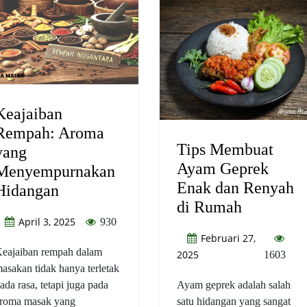
Keajaiban
Rempah: Aroma
Tips Membuat
yang
Ayam Geprek
Menyempurnakan
Enak dan Renyah
Hidangan
di Rumah
April 3, 2025
930
Februari 27,
eajaiban rempah dalam
2025
1603
asakan tidak hanya terletak
ada rasa, tetapi juga pada
Ayam geprek adalah salah
roma masak yang
satu hidangan yang sangat