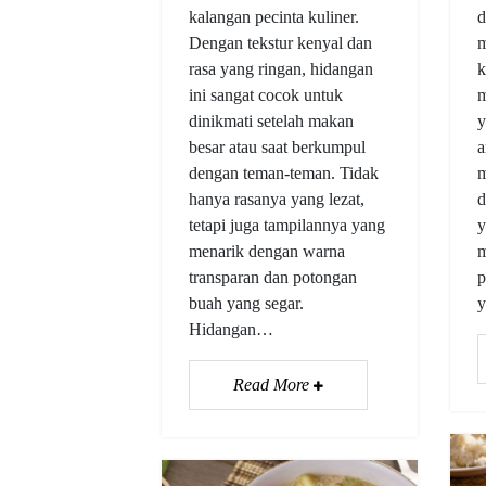
kalangan pecinta kuliner.
d
Dengan tekstur kenyal dan
m
rasa yang ringan, hidangan
k
ini sangat cocok untuk
m
dinikmati setelah makan
y
besar atau saat berkumpul
a
dengan teman-teman. Tidak
m
hanya rasanya yang lezat,
d
tetapi juga tampilannya yang
y
menarik dengan warna
m
transparan dan potongan
p
buah yang segar.
y
Hidangan…
Read More