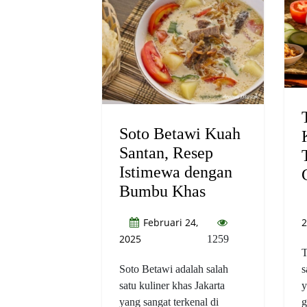
Soto Betawi Kuah
Santan, Resep
Istimewa dengan
Bumbu Khas
Februari 24,
2
2025
1259
T
Soto Betawi adalah salah
s
satu kuliner khas Jakarta
y
yang sangat terkenal di
g