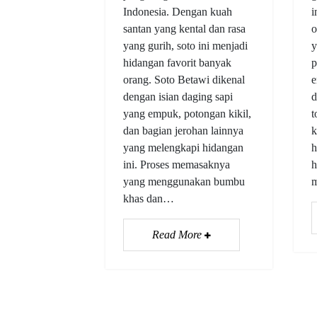
Indonesia. Dengan kuah
i
santan yang kental dan rasa
o
yang gurih, soto ini menjadi
y
hidangan favorit banyak
p
orang. Soto Betawi dikenal
e
dengan isian daging sapi
d
yang empuk, potongan kikil,
t
dan bagian jerohan lainnya
k
yang melengkapi hidangan
h
ini. Proses memasaknya
h
yang menggunakan bumbu
khas dan…
Read More