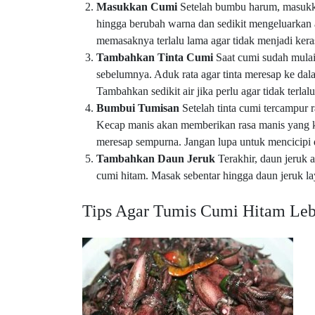
Masukkan Cumi
Setelah bumbu harum, masukk
hingga berubah warna dan sedikit mengeluarkan a
memasaknya terlalu lama agar tidak menjadi kera
Tambahkan Tinta Cumi
Saat cumi sudah mulai
sebelumnya. Aduk rata agar tinta meresap ke da
Tambahkan sedikit air jika perlu agar tidak terlalu
Bumbui Tumisan
Setelah tinta cumi tercampur 
Kecap manis akan memberikan rasa manis yang k
meresap sempurna. Jangan lupa untuk mencicipi d
Tambahkan Daun Jeruk
Terakhir, daun jeruk 
cumi hitam. Masak sebentar hingga daun jeruk lay
Tips Agar Tumis Cumi Hitam Leb