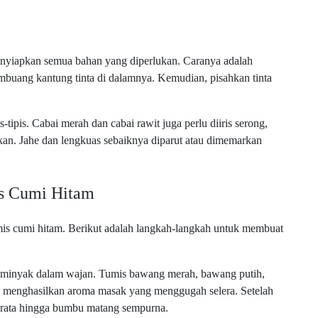
nyiapkan semua bahan yang diperlukan. Caranya adalah
buang kantung tinta di dalamnya. Kemudian, pisahkan tinta
-tipis. Cabai merah dan cabai rawit juga perlu diiris serong,
kan. Jahe dan lengkuas sebaiknya diparut atau dimemarkan
s Cumi Hitam
mis cumi hitam. Berikut adalah langkah-langkah untuk membuat
t minyak dalam wajan. Tumis bawang merah, bawang putih,
an menghasilkan aroma masak yang menggugah selera. Setelah
k rata hingga bumbu matang sempurna.