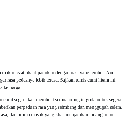
semakin lezat jika dipadukan dengan nasi yang lembut. Anda
r rasa pedasnya lebih terasa. Sajikan tumis cumi hitam ini
a keluarga.
 cumi segar akan membuat semua orang tergoda untuk segera
berikan perpaduan rasa yang seimbang dan menggugah selera.
rasa, dan aroma masak yang khas menjadikan hidangan ini