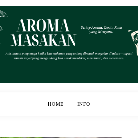
.
k
HOME
INFO