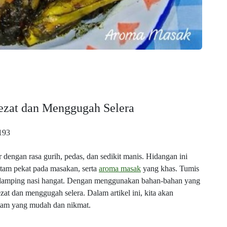
ezat dan Menggugah Selera
193
 dengan rasa gurih, pedas, dan sedikit manis. Hidangan ini
tam pekat pada masakan, serta
aroma masak
yang khas. Tumis
endamping nasi hangat. Dengan menggunakan bahan-bahan yang
at dan menggugah selera. Dalam artikel ini, kita akan
tam yang mudah dan nikmat.