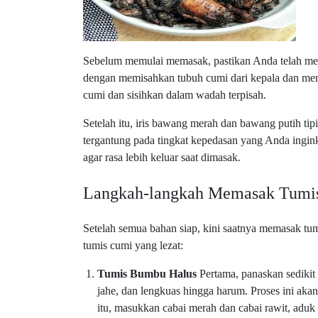
Sebelum memulai memasak, pastikan Anda telah me
dengan memisahkan tubuh cumi dari kepala dan mem
cumi dan sisihkan dalam wadah terpisah.
Setelah itu, iris bawang merah dan bawang putih tipis
tergantung pada tingkat kepedasan yang Anda ingin
agar rasa lebih keluar saat dimasak.
Langkah-langkah Memasak Tumi
Setelah semua bahan siap, kini saatnya memasak tu
tumis cumi yang lezat:
Tumis Bumbu Halus
Pertama, panaskan sediki
jahe, dan lengkuas hingga harum. Proses ini ak
itu, masukkan cabai merah dan cabai rawit, adu