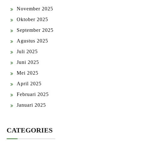
November 2025
Oktober 2025
September 2025
Agustus 2025
Juli 2025
Juni 2025
Mei 2025
April 2025
Februari 2025
Januari 2025
CATEGORIES