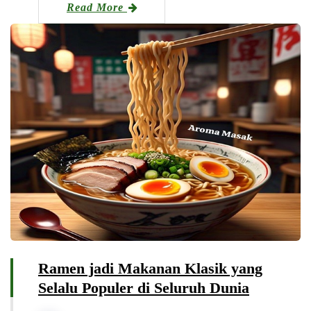
Read More
Ramen jadi Makanan Klasik yang
Selalu Populer di Seluruh Dunia