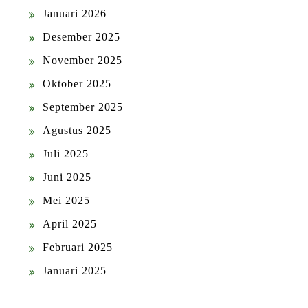
Januari 2026
Desember 2025
November 2025
Oktober 2025
September 2025
Agustus 2025
Juli 2025
Juni 2025
Mei 2025
April 2025
Februari 2025
Januari 2025