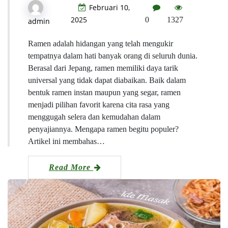
Februari 10,
2025
0
1327
admin
Ramen adalah hidangan yang telah mengukir
tempatnya dalam hati banyak orang di seluruh dunia.
Berasal dari Jepang, ramen memiliki daya tarik
universal yang tidak dapat diabaikan. Baik dalam
bentuk ramen instan maupun yang segar, ramen
menjadi pilihan favorit karena cita rasa yang
menggugah selera dan kemudahan dalam
penyajiannya. Mengapa ramen begitu populer?
Artikel ini membahas…
Read More