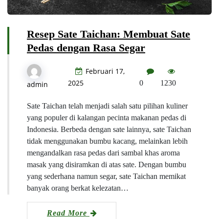
Resep Sate Taichan: Membuat Sate
Pedas dengan Rasa Segar
Februari 17,
2025
0
1230
admin
Sate Taichan telah menjadi salah satu pilihan kuliner
yang populer di kalangan pecinta makanan pedas di
Indonesia. Berbeda dengan sate lainnya, sate Taichan
tidak menggunakan bumbu kacang, melainkan lebih
mengandalkan rasa pedas dari sambal khas aroma
masak yang disiramkan di atas sate. Dengan bumbu
yang sederhana namun segar, sate Taichan memikat
banyak orang berkat kelezatan…
Read More