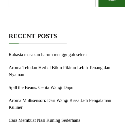
RECENT POSTS
Rahasia masakan harum menggugah selera
Aroma Teh dan Herbal Bikin Pikiran Lebih Tenang dan
Nyaman
Spill the Beans: Cerita Wangi Dapur
Aroma Multisensori: Dari Wangi Biasa Jadi Pengalaman
Kuliner
Cara Membuat Nasi Kuning Sederhana