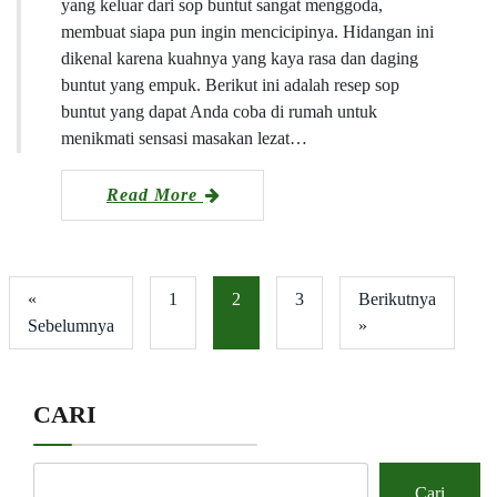
yang keluar dari sop buntut sangat menggoda,
membuat siapa pun ingin mencicipinya. Hidangan ini
dikenal karena kuahnya yang kaya rasa dan daging
buntut yang empuk. Berikut ini adalah resep sop
buntut yang dapat Anda coba di rumah untuk
menikmati sensasi masakan lezat…
Read More
«
1
2
3
Berikutnya
Sebelumnya
»
CARI
Cari