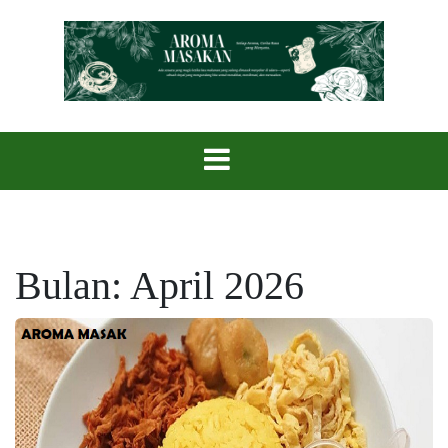
Skip
to
content
Setiap Aroma, Cerita Rasa yang Menyatu.
Aroma Masak
Bulan:
April 2026