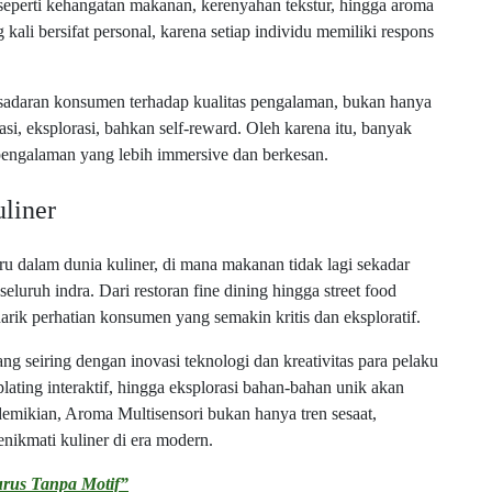
r, seperti kehangatan makanan, kerenyahan tekstur, hingga aroma
kali bersifat personal, karena setiap individu memiliki respons
sadaran konsumen terhadap kualitas pengalaman, bukan hanya
i, eksplorasi, bahkan self-reward. Oleh karena itu, banyak
pengalaman yang lebih immersive dan berkesan.
liner
 dalam dunia kuliner, di mana makanan tidak lagi sekadar
uruh indra. Dari restoran fine dining hingga street food
arik perhatian konsumen yang semakin kritis dan eksploratif.
ng seiring dengan inovasi teknologi dan kreativitas para pelaku
plating interaktif, hingga eksplorasi bahan-bahan unik akan
ikian, Aroma Multisensori bukan hanya tren sesaat,
nikmati kuliner di era modern.
rus Tanpa Motif”