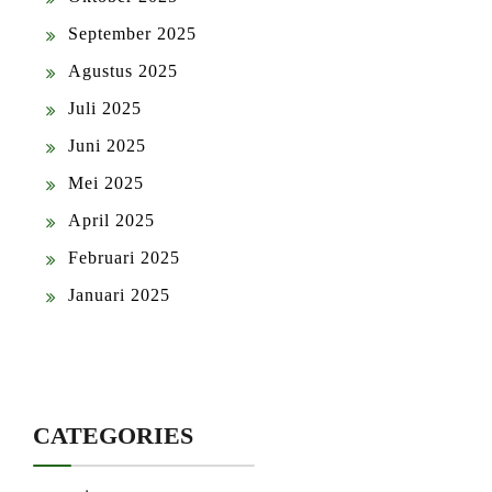
September 2025
Agustus 2025
Juli 2025
Juni 2025
Mei 2025
April 2025
Februari 2025
Januari 2025
CATEGORIES