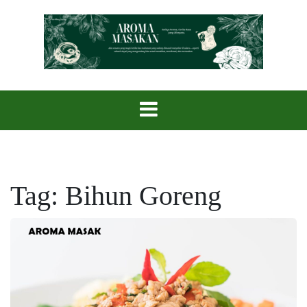
Skip
to
content
Setiap Aroma, Cerita Rasa yang Menyatu.
Aroma Masak
Tag:
Bihun Goreng