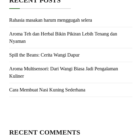
RECENT POSTS
Rahasia masakan harum menggugah selera
Aroma Teh dan Herbal Bikin Pikiran Lebih Tenang dan
Nyaman
Spill the Beans: Cerita Wangi Dapur
Aroma Multisensori: Dari Wangi Biasa Jadi Pengalaman
Kuliner
Cara Membuat Nasi Kuning Sederhana
RECENT COMMENTS