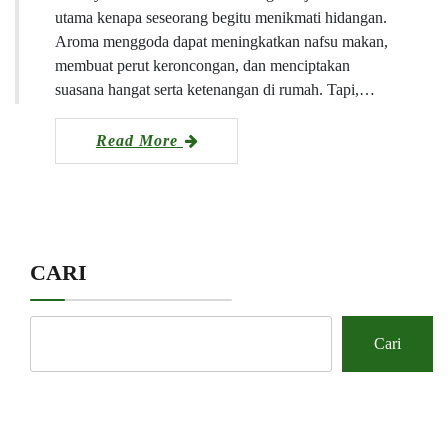
utama kenapa seseorang begitu menikmati hidangan.
Aroma menggoda dapat meningkatkan nafsu makan,
membuat perut keroncongan, dan menciptakan
suasana hangat serta ketenangan di rumah. Tapi,…
Read More
CARI
Cari