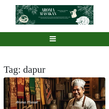
Skip
to
content
Setiap Aroma, Cerita Rasa yang Menyatu.
Aroma Masak
Tag:
dapur