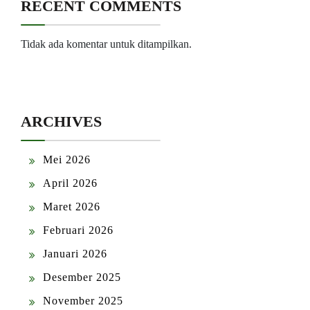
RECENT COMMENTS
Tidak ada komentar untuk ditampilkan.
ARCHIVES
Mei 2026
April 2026
Maret 2026
Februari 2026
Januari 2026
Desember 2025
November 2025