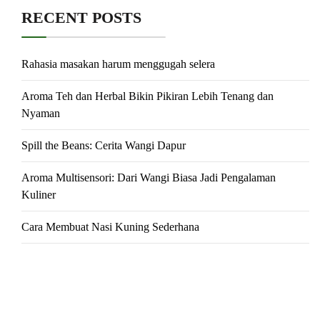
RECENT POSTS
Rahasia masakan harum menggugah selera
Aroma Teh dan Herbal Bikin Pikiran Lebih Tenang dan
Nyaman
Spill the Beans: Cerita Wangi Dapur
Aroma Multisensori: Dari Wangi Biasa Jadi Pengalaman
Kuliner
Cara Membuat Nasi Kuning Sederhana