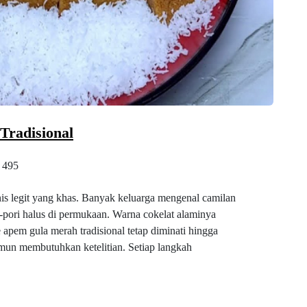
radisional
495
s legit yang khas. Banyak keluarga mengenal camilan
i-pori halus di permukaan. Warna cokelat alaminya
e apem gula merah tradisional tetap diminati hingga
mun membutuhkan ketelitian. Setiap langkah