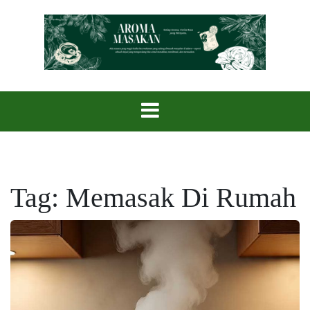
Skip
to
content
Setiap Aroma, Cerita Rasa yang Menyatu.
Aroma Masak
Tag:
Memasak Di Rumah