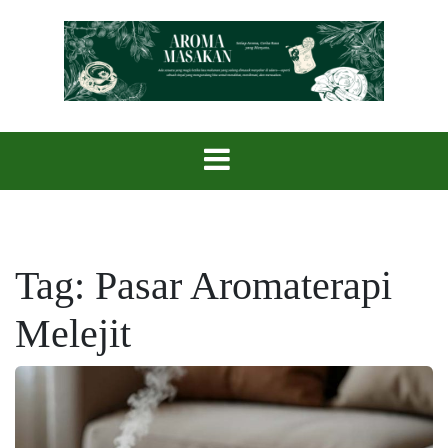
Skip
to
content
Setiap Aroma, Cerita Rasa yang Menyatu.
Aroma Masak
Tag:
Pasar Aromaterapi
Melejit