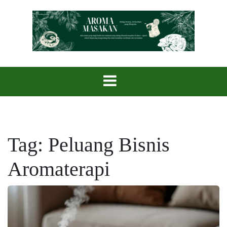
Skip
to
content
Setiap Aroma, Cerita Rasa yang Menyatu.
Aroma Masak
Tag:
Peluang Bisnis
Aromaterapi