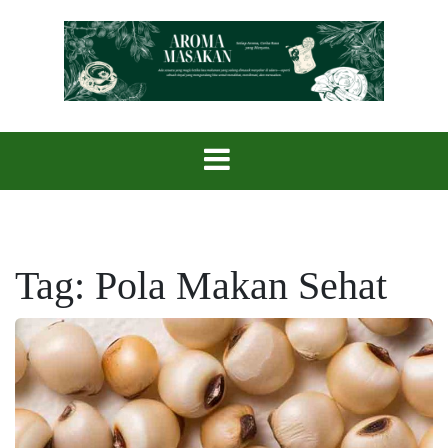
Skip
to
content
Setiap Aroma, Cerita Rasa yang Menyatu.
Aroma Masak
Tag:
Pola Makan Sehat