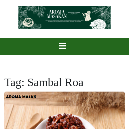
Skip
to
content
Setiap Aroma, Cerita Rasa yang Menyatu.
Aroma Masak
Tag:
Sambal Roa