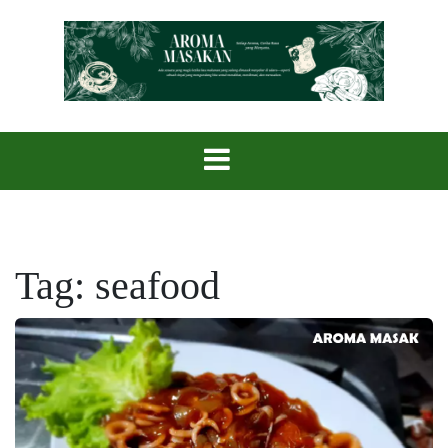
Skip
to
content
Setiap Aroma, Cerita Rasa yang Menyatu.
Aroma Masak
Tag:
seafood