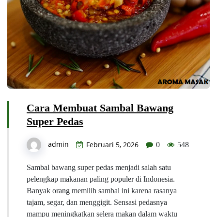
Cara Membuat Sambal Bawang
Super Pedas
admin
Februari 5, 2026
0
548
Sambal bawang super pedas menjadi salah satu
pelengkap makanan paling populer di Indonesia.
Banyak orang memilih sambal ini karena rasanya
tajam, segar, dan menggigit. Sensasi pedasnya
mampu meningkatkan selera makan dalam waktu