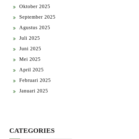
Oktober 2025
September 2025
Agustus 2025
Juli 2025
Juni 2025
Mei 2025
April 2025
Februari 2025
Januari 2025
CATEGORIES