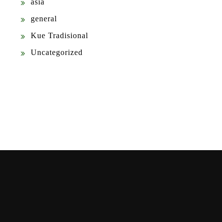
asia
general
Kue Tradisional
Uncategorized