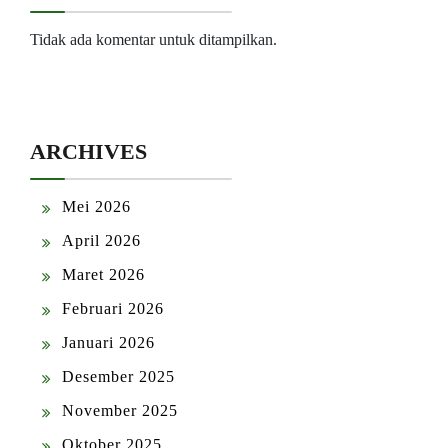
Tidak ada komentar untuk ditampilkan.
ARCHIVES
Mei 2026
April 2026
Maret 2026
Februari 2026
Januari 2026
Desember 2025
November 2025
Oktober 2025