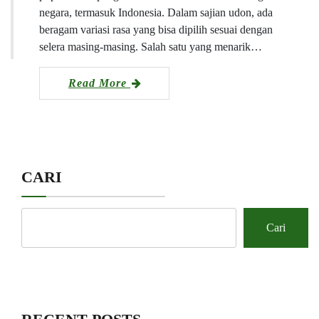
negara, termasuk Indonesia. Dalam sajian udon, ada
beragam variasi rasa yang bisa dipilih sesuai dengan
selera masing-masing. Salah satu yang menarik…
Read More
CARI
Cari