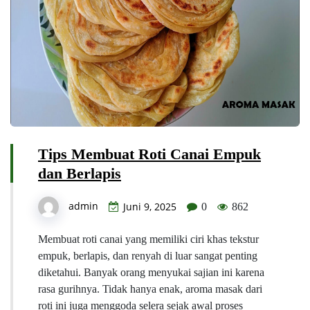
Tips Membuat Roti Canai Empuk
dan Berlapis
admin
Juni 9, 2025
0
862
Membuat roti canai yang memiliki ciri khas tekstur
empuk, berlapis, dan renyah di luar sangat penting
diketahui. Banyak orang menyukai sajian ini karena
rasa gurihnya. Tidak hanya enak, aroma masak dari
roti ini juga menggoda selera sejak awal proses