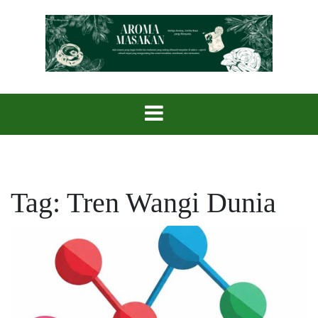
Skip
to
content
Setiap Aroma, Cerita Rasa yang Menyatu.
Aroma Masak
Tag:
Tren Wangi Dunia