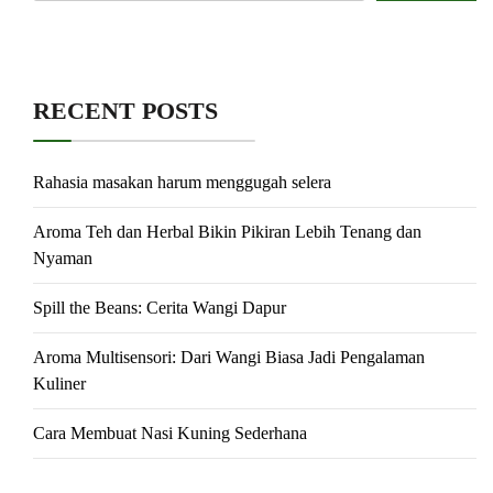
RECENT POSTS
Rahasia masakan harum menggugah selera
Aroma Teh dan Herbal Bikin Pikiran Lebih Tenang dan
Nyaman
Spill the Beans: Cerita Wangi Dapur
Aroma Multisensori: Dari Wangi Biasa Jadi Pengalaman
Kuliner
Cara Membuat Nasi Kuning Sederhana