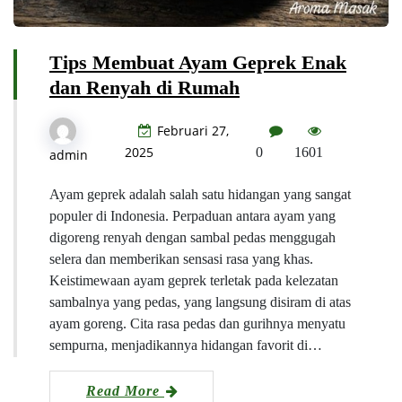
Tips Membuat Ayam Geprek Enak
dan Renyah di Rumah
Februari 27,
2025
0
1601
admin
Ayam geprek adalah salah satu hidangan yang sangat
populer di Indonesia. Perpaduan antara ayam yang
digoreng renyah dengan sambal pedas menggugah
selera dan memberikan sensasi rasa yang khas.
Keistimewaan ayam geprek terletak pada kelezatan
sambalnya yang pedas, yang langsung disiram di atas
ayam goreng. Cita rasa pedas dan gurihnya menyatu
sempurna, menjadikannya hidangan favorit di…
Read More