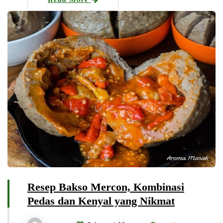
Resep Bakso Mercon, Kombinasi
Pedas dan Kenyal yang Nikmat