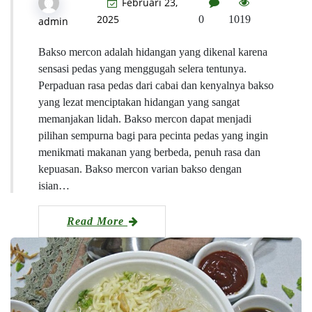
Februari 23,
2025
0
1019
admin
Bakso mercon adalah hidangan yang dikenal karena
sensasi pedas yang menggugah selera tentunya.
Perpaduan rasa pedas dari cabai dan kenyalnya bakso
yang lezat menciptakan hidangan yang sangat
memanjakan lidah. Bakso mercon dapat menjadi
pilihan sempurna bagi para pecinta pedas yang ingin
menikmati makanan yang berbeda, penuh rasa dan
kepuasan. Bakso mercon varian bakso dengan
isian…
Read More