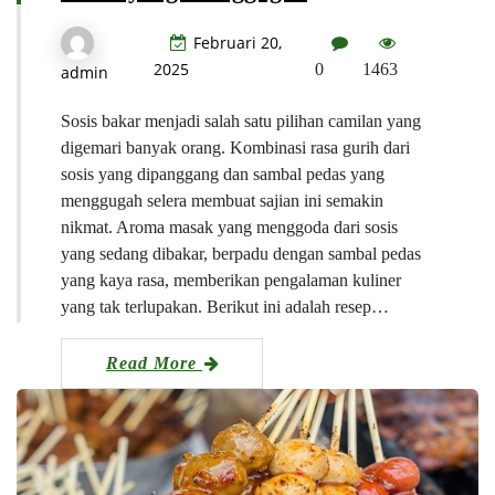
Februari 20,
2025
0
1463
admin
Sosis bakar menjadi salah satu pilihan camilan yang
digemari banyak orang. Kombinasi rasa gurih dari
sosis yang dipanggang dan sambal pedas yang
menggugah selera membuat sajian ini semakin
nikmat. Aroma masak yang menggoda dari sosis
yang sedang dibakar, berpadu dengan sambal pedas
yang kaya rasa, memberikan pengalaman kuliner
yang tak terlupakan. Berikut ini adalah resep…
Read More