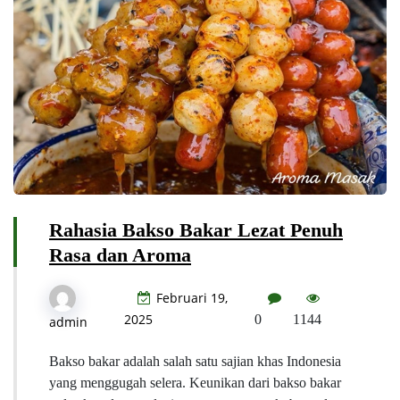
Rahasia Bakso Bakar Lezat Penuh
Rasa dan Aroma
Februari 19,
2025
0
1144
admin
Bakso bakar adalah salah satu sajian khas Indonesia
yang menggugah selera. Keunikan dari bakso bakar