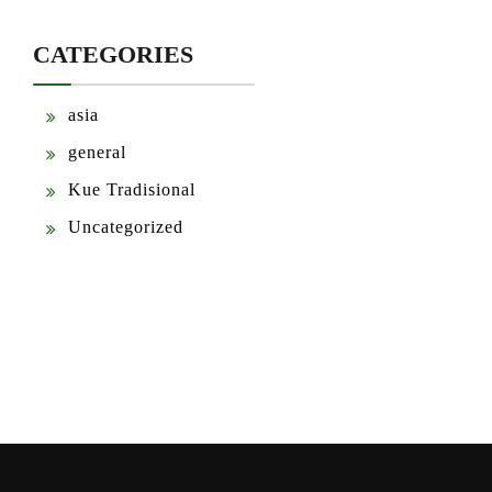
CATEGORIES
asia
general
Kue Tradisional
Uncategorized