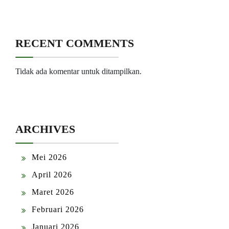
RECENT COMMENTS
Tidak ada komentar untuk ditampilkan.
ARCHIVES
Mei 2026
April 2026
Maret 2026
Februari 2026
Januari 2026