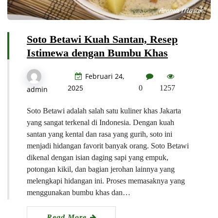
Soto Betawi Kuah Santan, Resep
Istimewa dengan Bumbu Khas
Februari 24,
2025
0
1257
admin
Soto Betawi adalah salah satu kuliner khas Jakarta
yang sangat terkenal di Indonesia. Dengan kuah
santan yang kental dan rasa yang gurih, soto ini
menjadi hidangan favorit banyak orang. Soto Betawi
dikenal dengan isian daging sapi yang empuk,
potongan kikil, dan bagian jerohan lainnya yang
melengkapi hidangan ini. Proses memasaknya yang
menggunakan bumbu khas dan…
Read More