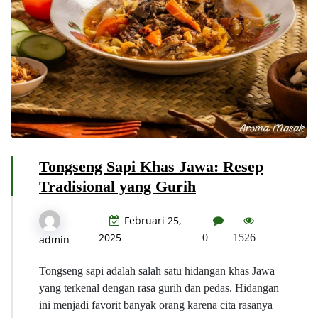
Tongseng Sapi Khas Jawa: Resep
Tradisional yang Gurih
Februari 25,
2025
0
1526
admin
Tongseng sapi adalah salah satu hidangan khas Jawa
yang terkenal dengan rasa gurih dan pedas. Hidangan
ini menjadi favorit banyak orang karena cita rasanya