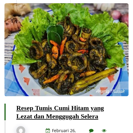
Resep Tumis Cumi Hitam yang
Lezat dan Menggugah Selera
Februari 26,