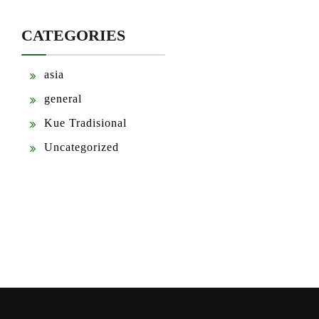
CATEGORIES
asia
general
Kue Tradisional
Uncategorized