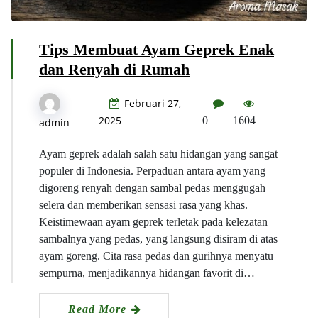
Tips Membuat Ayam Geprek Enak
dan Renyah di Rumah
Februari 27,
2025
0
1604
admin
Ayam geprek adalah salah satu hidangan yang sangat
populer di Indonesia. Perpaduan antara ayam yang
digoreng renyah dengan sambal pedas menggugah
selera dan memberikan sensasi rasa yang khas.
Keistimewaan ayam geprek terletak pada kelezatan
sambalnya yang pedas, yang langsung disiram di atas
ayam goreng. Cita rasa pedas dan gurihnya menyatu
sempurna, menjadikannya hidangan favorit di…
Read More