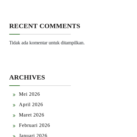
RECENT COMMENTS
Tidak ada komentar untuk ditampilkan.
ARCHIVES
Mei 2026
April 2026
Maret 2026
Februari 2026
Januari 2026