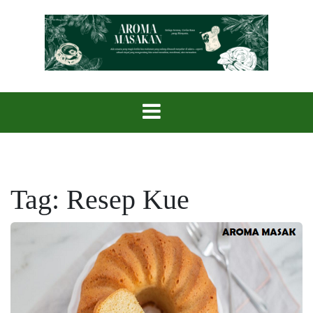
Skip
to
content
Setiap Aroma, Cerita Rasa yang Menyatu.
Aroma Masak
Tag:
Resep Kue