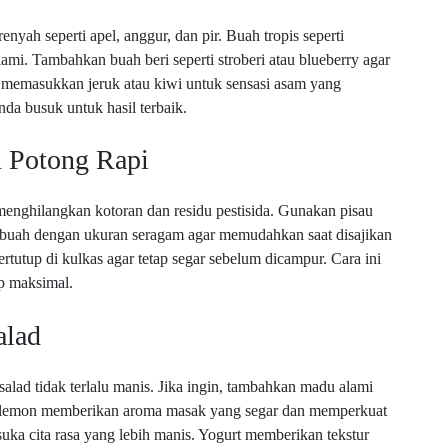
enyah seperti apel, anggur, dan pir. Buah tropis seperti
i. Tambahkan buah beri seperti stroberi atau blueberry agar
 memasukkan jeruk atau kiwi untuk sensasi asam yang
da busuk untuk hasil terbaik.
n Potong Rapi
enghilangkan kotoran dan residu pestisida. Gunakan pisau
g buah dengan ukuran seragam agar memudahkan saat disajikan
tutup di kulkas agar tetap segar sebelum dicampur. Cara ini
ap maksimal.
alad
alad tidak terlalu manis. Jika ingin, tambahkan madu alami
au lemon memberikan aroma masak yang segar dan memperkuat
suka cita rasa yang lebih manis. Yogurt memberikan tekstur