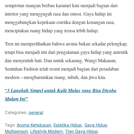
semprotan ruangan berbau karamel kini menjadi bagian dari
interior yang menggugah rasa dan emosi. Gaya hidup ini
menggabungkan kepekaan estetika dengan kenangan rasa,
menciptakan ruang hidup yang terasa lebih hidup.
Tren ini memperlihatkan bahwa aroma bukan sekadar pelengkap,
tetapi bisa menjadi inti dari pengalaman gaya hidup yang autentik
dan menyentuh hati. Dan untuk sekarang, Wangi Makanan,
Sentuhan Fashion telah resmi menjadi bagian dari peradaban
modern—mengharumkan ruang, tubuh, dan jiwa kita.
“3 Langkah Simpel untuk Kulit Mulus yang Bisa Dicoba
Malam Ini”
Categories:
general
Tags:
Aroma Kehidupan
,
Estetika Hidup
,
Gaya Hidup
Multisensori
,
Lifestyle Modern
,
Tren Gaya Hidup