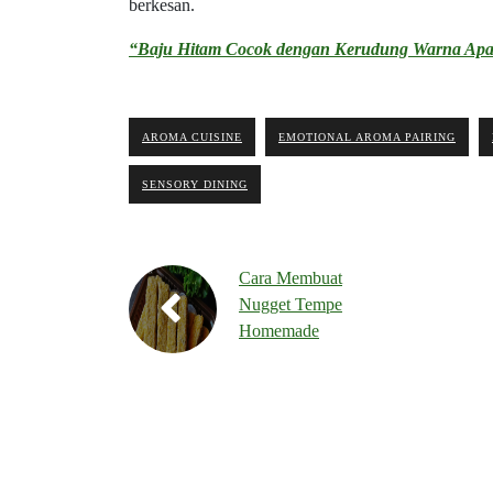
berkesan.
“Baju Hitam Cocok dengan Kerudung Warna Ap
AROMA CUISINE
EMOTIONAL AROMA PAIRING
SENSORY DINING
Cara Membuat
Nugget Tempe
Homemade