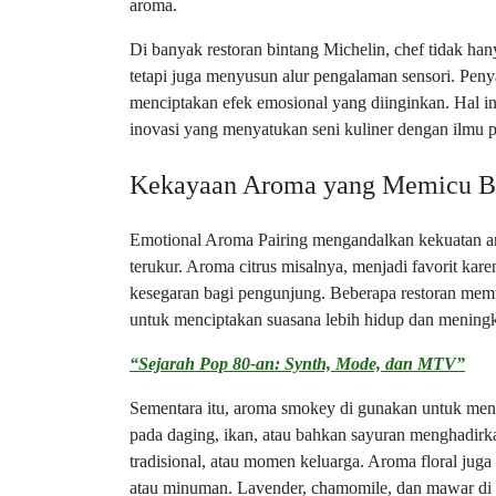
aroma.
Di banyak restoran bintang Michelin, chef tidak h
tetapi juga menyusun alur pengalaman sensori. Pen
menciptakan efek emosional yang diinginkan. Hal i
inovasi yang menyatukan seni kuliner dengan ilmu 
Kekayaan Aroma yang Memicu B
Emotional Aroma Pairing mengandalkan kekuatan ar
terukur. Aroma citrus misalnya, menjadi favorit k
kesegaran bagi pengunjung. Beberapa restoran memu
untuk menciptakan suasana lebih hidup dan mening
“Sejarah Pop 80-an: Synth, Mode, dan MTV”
Sementara itu, aroma smokey di gunakan untuk men
pada daging, ikan, atau bahkan sayuran menghadir
tradisional, atau momen keluarga. Aroma floral jug
atau minuman. Lavender, chamomile, dan mawar d