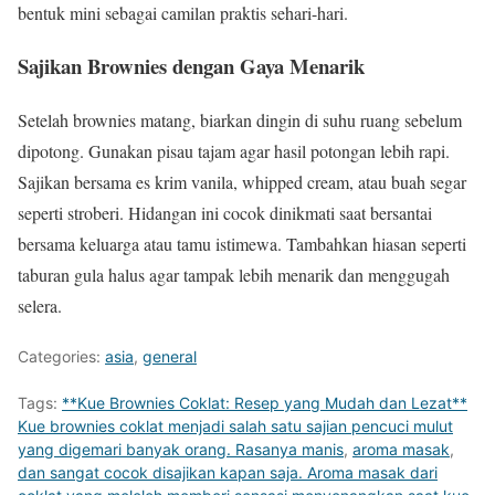
bentuk mini sebagai camilan praktis sehari-hari.
Sajikan Brownies dengan Gaya Menarik
Setelah brownies matang, biarkan dingin di suhu ruang sebelum
dipotong. Gunakan pisau tajam agar hasil potongan lebih rapi.
Sajikan bersama es krim vanila, whipped cream, atau buah segar
seperti stroberi. Hidangan ini cocok dinikmati saat bersantai
bersama keluarga atau tamu istimewa. Tambahkan hiasan seperti
taburan gula halus agar tampak lebih menarik dan menggugah
selera.
Categories:
asia
,
general
Tags:
**Kue Brownies Coklat: Resep yang Mudah dan Lezat**
Kue brownies coklat menjadi salah satu sajian pencuci mulut
yang digemari banyak orang. Rasanya manis
,
aroma masak
,
dan sangat cocok disajikan kapan saja. Aroma masak dari