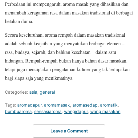
Perbedaan ini mempengaruhi aroma masak yang dihasilkan dan
menambah keragaman rasa dalam masakan tradisional di berbagai
belahan dunia.
Secara keseluruhan, aroma rempah dalam masakan tradisional
adalah sebuah keajaiban yang menyatukan berbagai elemen –
rasa, budaya, sejarah, dan bahkan kesehatan – dalam satu
hidangan. Rempah-rempah bukan hanya bahan dasar masakan,
tetapi juga menciptakan pengalaman kuliner yang tak terlupakan
bagi siapa saja yang menikmatinya
Categories:
asia
,
general
Tags:
aromadapur
,
aromamasak
,
aromasedap
,
aromatik
,
bumbuaroma
,
sensasiaroma
,
wangidapur
,
wangimasakan
Leave a Comment